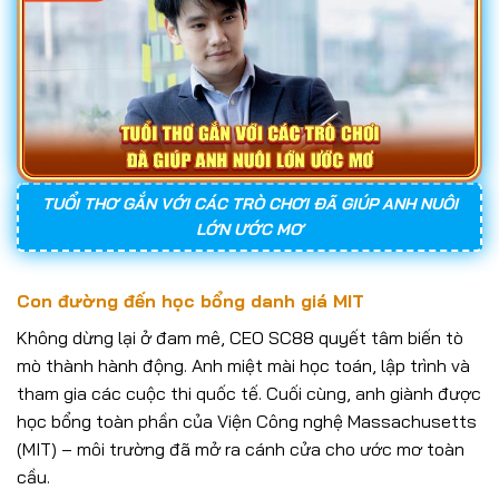
TUỔI THƠ GẮN VỚI CÁC TRÒ CHƠI ĐÃ GIÚP ANH NUÔI
LỚN ƯỚC MƠ
Con đường đến học bổng danh giá MIT
Không dừng lại ở đam mê, CEO SC88 quyết tâm biến tò
mò thành hành động. Anh miệt mài học toán, lập trình và
tham gia các cuộc thi quốc tế. Cuối cùng, anh giành được
học bổng toàn phần của Viện Công nghệ Massachusetts
(MIT) – môi trường đã mở ra cánh cửa cho ước mơ toàn
cầu.