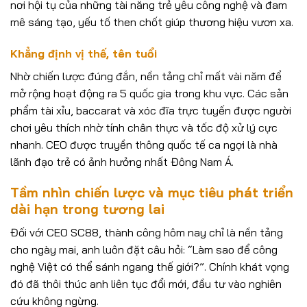
nơi hội tụ của những tài năng trẻ yêu công nghệ và đam
mê sáng tạo, yếu tố then chốt giúp thương hiệu vươn xa.
Khẳng định vị thế, tên tuổi
Nhờ chiến lược đúng đắn, nền tảng chỉ mất vài năm để
mở rộng hoạt động ra 5 quốc gia trong khu vực. Các sản
phẩm tài xỉu, baccarat và xóc đĩa trực tuyến được người
chơi yêu thích nhờ tính chân thực và tốc độ xử lý cực
nhanh. CEO được truyền thông quốc tế ca ngợi là nhà
lãnh đạo trẻ có ảnh hưởng nhất Đông Nam Á.
Tầm nhìn chiến lược và mục tiêu phát triển
dài hạn trong tương lai
Đối với CEO SC88, thành công hôm nay chỉ là nền tảng
cho ngày mai, anh luôn đặt câu hỏi: “Làm sao để công
nghệ Việt có thể sánh ngang thế giới?”. Chính khát vọng
đó đã thôi thúc anh liên tục đổi mới, đầu tư vào nghiên
cứu không ngừng.