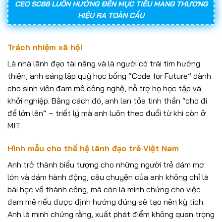
CEO SC88 LUÔN HƯỚNG ĐẾN MỤC TIÊU MANG THƯƠNG
HIỆU RA TOÀN CẦU
Trách nhiệm xã hội
Là nhà lãnh đạo tài năng và là người có trái tim hướng
thiện, anh sáng lập quỹ học bổng “Code for Future” dành
cho sinh viên đam mê công nghệ, hỗ trợ họ học tập và
khởi nghiệp. Bằng cách đó, anh lan tỏa tinh thần “cho đi
để lớn lên” – triết lý mà anh luôn theo đuổi từ khi còn ở
MIT.
Hình mẫu cho thế hệ lãnh đạo trẻ Việt Nam
Anh trở thành biểu tượng cho những người trẻ dám mơ
lớn và dám hành động, câu chuyện của anh không chỉ là
bài học về thành công, mà còn là minh chứng cho việc
đam mê nếu được định hướng đúng sẽ tạo nên kỳ tích.
Anh là minh chứng rằng, xuất phát điểm không quan trọng