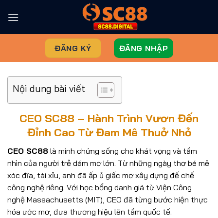
Chuyển
đến
nội
dung
ĐĂNG KÝ
ĐĂNG NHẬP
Nội dung bài viết
CEO SC88 – Hành Trình Vươn Đến
Đỉnh Cao Từ Đam Mê Thuở Nhỏ
CEO SC88
là minh chứng sống cho khát vọng và tầm
nhìn của người trẻ dám mơ lớn. Từ những ngày thơ bé mê
xóc đĩa, tài xỉu, anh đã ấp ủ giấc mơ xây dựng đế chế
công nghệ riêng. Với học bổng danh giá từ Viện Công
nghệ Massachusetts (MIT), CEO đã từng bước hiện thực
hóa ước mơ, đưa thương hiệu lên tầm quốc tế.