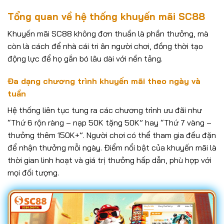
Tổng quan về hệ thống khuyến mãi SC88
Khuyến mãi SC88 không đơn thuần là phần thưởng, mà
còn là cách để nhà cái tri ân người chơi, đồng thời tạo
động lực để họ gắn bó lâu dài với nền tảng.
Đa dạng chương trình khuyến mãi theo ngày và
tuần
Hệ thống liên tục tung ra các chương trình ưu đãi như
“Thứ 6 rộn ràng – nạp 50K tặng 50K” hay “Thứ 7 vàng –
thưởng thêm 150K+”. Người chơi có thể tham gia đều đặn
để nhận thưởng mỗi ngày. Điểm nổi bật của khuyến mãi là
thời gian linh hoạt và giá trị thưởng hấp dẫn, phù hợp với
mọi đối tượng.