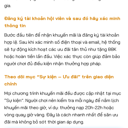
gia.
Đăng ký tài khoản hội viên và sau đó hãy xác minh
thông tin
Bước đầu tiên để nhận khuyến mãi là đăng ký tài khoản
hợp lệ. Sau khi xác minh số điện thoại và email, hệ thống
sẽ tự động kích hoạt các ưu đãi tân thủ như tặng 88K
hoặc hoàn tiền lần đầu. Việc xác thực còn giúp đảm bảo
người chơi đủ điều kiện nhận thưởng hợp pháp.
Theo dõi mục “Sự kiện – Ưu đãi” trên giao diện
chính
Mọi chương trình khuyến mãi đều được cập nhật tại mục
“Sự kiện”. Người chơi nên kiểm tra mỗi ngày để nắm lịch
khuyến mãi theo giờ, ví dụ: thưởng nạp 20h-22h hoặc
vòng quay giờ vàng. Đây là cách nhanh nhất để săn ưu
đãi mà không bỏ sót thời gian áp dụng.