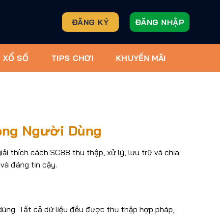
ĐĂNG KÝ
ĐĂNG NHẬP
XỔ SỐ
TIPS CHƠI
KHUYẾN MÃI
rọng Người Dùng
ải thích cách SC88 thu thập, xử lý, lưu trữ và chia
 và đáng tin cậy.
 dùng. Tất cả dữ liệu đều được thu thập hợp pháp,