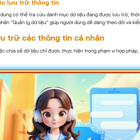
c lưu trữ thông tin
 dùng có thể tra cứu danh mục dữ liệu đang được lưu trữ, thời
hần “Quản lý dữ liệu” giúp người dùng dễ dàng theo dõi và kiể
u trữ các thông tin cá nhân
c chia sẻ dữ liệu chỉ được thực hiện trong phạm vi hợp pháp, 