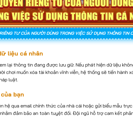
RIÊNG TƯ CỦA NGƯỜI DÙNG TRONG VIỆC SỬ DỤNG THÔNG TIN 
ữ liệu cá nhân
 lại thông tin đang được lưu giữ. Nếu phát hiện dữ liệu không 
i chơi muốn xóa tài khoản vĩnh viễn, hệ thống sẽ tiến hành xó
háp luật.
 của bạn
iên hệ qua email chính thức của nhà cái hoặc gửi biểu mẫu trự
 nhằm đảm bảo an toàn tuyệt đối. Đội ngũ hỗ trợ cam kết phản 