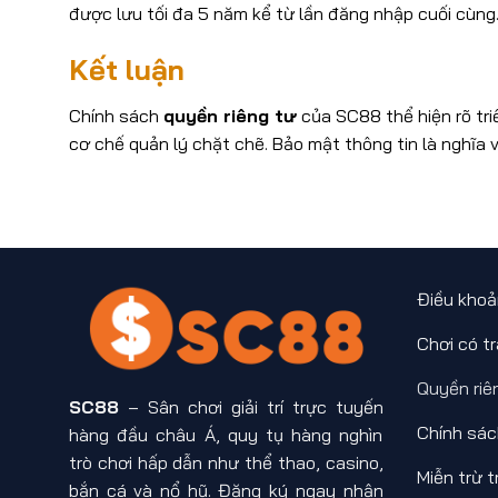
được lưu tối đa 5 năm kể từ lần đăng nhập cuối cùng
Kết luận
Chính sách
quyền riêng tư
của SC88 thể hiện rõ tri
cơ chế quản lý chặt chẽ. Bảo mật thông tin là nghĩa 
Điều khoả
Chơi có t
Quyền riê
SC88
– Sân chơi giải trí trực tuyến
Chính sác
hàng đầu châu Á, quy tụ hàng nghìn
trò chơi hấp dẫn như thể thao, casino,
Miễn trừ 
bắn cá và nổ hũ. Đăng ký ngay nhận