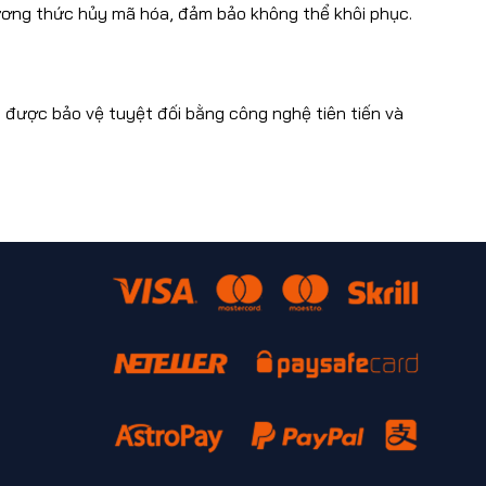
hương thức hủy mã hóa, đảm bảo không thể khôi phục.
g được bảo vệ tuyệt đối bằng công nghệ tiên tiến và