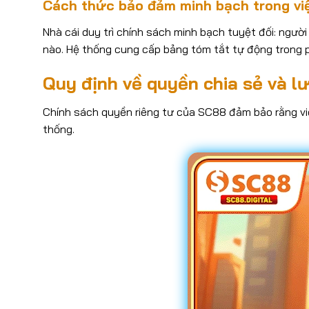
Cách thức bảo đảm minh bạch trong việ
Nhà cái duy trì chính sách minh bạch tuyệt đối: người
nào. Hệ thống cung cấp bảng tóm tắt tự động trong p
Quy định về quyền chia sẻ và lư
Chính sách quyền riêng tư của SC88 đảm bảo rằng việ
thống.