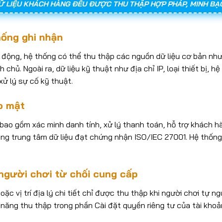
Ữ LIỆU KHÁCH HÀNG ĐỀU ĐƯỢC THU THẬP HỢP PHÁP, MINH BẠ
hống ghi nhận
động, hệ thống có thể thu thập các nguồn dữ liệu cơ bản như họ
ủ. Ngoài ra, dữ liệu kỹ thuật như địa chỉ IP, loại thiết bị, hệ
ử lý sự cố kỹ thuật.
o mật
 bao gồm xác minh danh tính, xử lý thanh toán, hỗ trợ khách h
ong trung tâm dữ liệu đạt chứng nhận ISO/IEC 27001. Hệ thống
 người chơi từ chối cung cấp
oặc vị trí địa lý chi tiết chỉ được thu thập khi người chơi tự 
h năng thu thập trong phần Cài đặt quyền riêng tư của tài kho