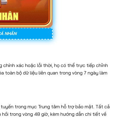
CÁ NHÂN
chính xác hoặc lỗi thời, họ có thể trực tiếp chỉnh
a toàn bộ dữ liệu liên quan trong vòng 7 ngày làm
c tuyến trong mục Trung tâm hỗ trợ bảo mật. Tất cả
hồi trong vòng 48 giờ, kèm hướng dẫn chi tiết về