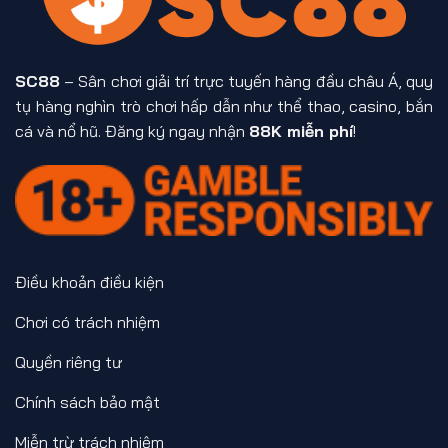
Kho trò chơi phong phú và độc quyền
SC88 mang đến một hệ sinh thái giải trí toàn
diện với hàng ngàn trò chơi phong phú, đáp ứng
SC88
– Sân chơi giải trí trực tuyến hàng đầu châu Á, quy
mọi sở thích của người chơi. Từ cá cược thể
tụ hàng nghìn trò chơi hấp dẫn như thể thao, casino, bắn
thao sôi động, casino trực tuyến chân thực,
cá và nổ hũ. Đăng ký ngay nhận
88K miễn phí
!
đến bắn cá đổi thưởng hấp dẫn, Esports và xổ
số truyền thống. Sự đa dạng này đảm bảo mỗi
thành viên đều tìm thấy niềm vui và cơ hội
thắng lớn, biến nền tảng thành điểm đến giải trí
không giới hạn.
Tỷ lệ trả thưởng cao đứng hàng đầu
Điều khoản điều kiện
Một trong những ưu điểm lớn nhất của sân chơi
Chơi có trách nhiệm
là cung cấp tỷ lệ trả thưởng cực kỳ cạnh tranh
Quyền riêng tư
so với thị trường. Nhà cái cam kết mang lại cơ
hội thắng cao và thưởng lớn cho người chơi.
Chính sách bảo mật
Kết hợp với việc sử dụng thuật toán RNG được
kiểm nghiệm quốc tế, đảm bảo công bằng tuyệt
Miễn trừ trách nhiệm