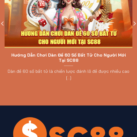
Hướng Dẫn Chơi Dàn Đề 60 Số Bất Tử Cho Người Mới
THÔNG TIN TỔNG QUAN NHẤT VỀ SC88
Tại SC88
Dàn đề 60 số bất tử là chiến lược đánh lô đề được nhiều cao
Yếu tố tạo nên sức hút mạnh mẽ
[...]
cho SC88
Sức hút của SC88 đến từ sự kết hợp hoàn hảo
giữa một hệ sinh thái giải trí đỉnh cao, cơ chế ưu
đãi hấp dẫn, và dịch vụ chăm sóc khách hàng
chuyên nghiệp, luôn đặt người chơi làm trọng
tâm.