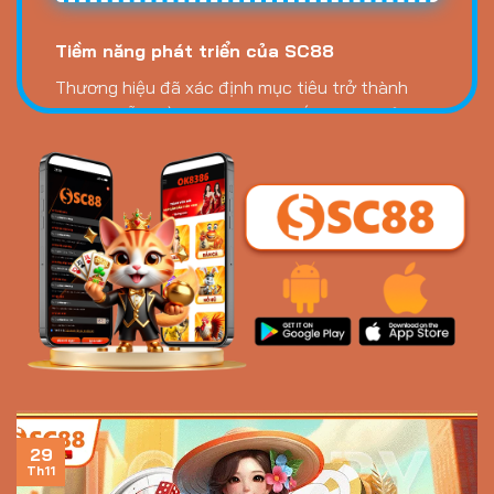
Tiềm năng phát triển của SC88
Thương hiệu đã xác định mục tiêu trở thành
nhà cái dẫn đầu khu vực Châu Á, không chỉ
dừng lại ở thị trường Việt Nam mà còn hướng
tới mở rộng toàn cầu. Tầm nhìn phát triển của
thương hiệu là xây dựng một hệ sinh thái giải trí
toàn diện với hàng ngàn trò chơi đa dạng (cá
cược thể thao, casino trực tuyến, Esports, xổ
số) và đặt người chơi làm trung tâm.
Nền tảng
liên tục đổi mới công nghệ, áp dụng AI & Big
Data để tối ưu hóa trải nghiệm và khuyến mãi,
đồng thời đạt được những cột mốc ấn tượng
như hơn 2 triệu thành viên và hàng chục nghìn
người chơi mỗi ngày, khẳng định tiềm năng tăng
trưởng mạnh mẽ.
29
Th11