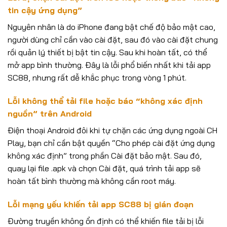
tin cậy ứng dụng”
Nguyên nhân là do iPhone đang bật chế độ bảo mật cao,
người dùng chỉ cần vào cài đặt, sau đó vào cài đặt chung
rồi quản lý thiết bị bật tin cậy. Sau khi hoàn tất, có thể
mở app bình thường. Đây là lỗi phổ biến nhất khi tải app
SC88, nhưng rất dễ khắc phục trong vòng 1 phút.
Lỗi không thể tải file hoặc báo “không xác định
nguồn” trên Android
Điện thoại Android đôi khi tự chặn các ứng dụng ngoài CH
Play, bạn chỉ cần bật quyền “Cho phép cài đặt ứng dụng
không xác định” trong phần Cài đặt bảo mật. Sau đó,
quay lại file .apk và chọn Cài đặt, quá trình tải app sẽ
hoàn tất bình thường mà không cần root máy.
Lỗi mạng yếu khiến tải app SC88 bị gián đoạn
Đường truyền không ổn định có thể khiến file tải bị lỗi