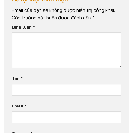
Email của bạn sẽ không được hiển thị công khai.
Các trường bắt buộc được đánh dấu
*
Bình luận
*
Tên
*
Email
*