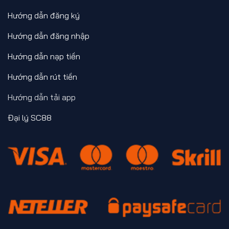
Hướng dẫn đăng ký
Hướng dẫn đăng nhập
Hướng dẫn nạp tiền
Hướng dẫn rút tiền
Hướng dẫn tải app
Đại lý SC88