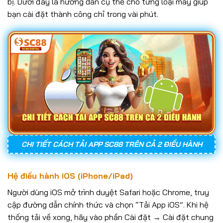
bị. Dưới đây là hướng dẫn cụ thể cho từng loại máy giúp
bạn cài đặt thành công chỉ trong vài phút.
CHI TIẾT CÁCH TẢI APP SC88 TRÊN CẢ 2 ĐIỀU HÀNH
Hệ điều hành iOS (iPhone/iPad)
Người dùng iOS mở trình duyệt Safari hoặc Chrome, truy
cập đường dẫn chính thức và chọn “Tải App iOS”. Khi hệ
thống tải về xong, hãy vào phần Cài đặt → Cài đặt chung