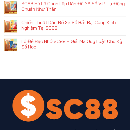
SC88 Hé Lộ Cách Lập Dàn Đề 36 Số VIP Tự Động
Chuẩn Như Thần
Chiến Thuật Dàn Đề 25 Số Bất Bại Cùng Kinh
Nghiệm Tại SC88
Lô Đề Bạc Nhớ SC88 – Giải Mã Quy Luật Chu Kỳ
Số Học