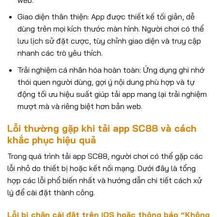
Giao diện thân thiện: App được thiết kế tối giản, dễ
dùng trên mọi kích thước màn hình. Người chơi có thể
lưu lịch sử đặt cược, tùy chỉnh giao diện và truy cập
nhanh các trò yêu thích.
Trải nghiệm cá nhân hóa hoàn toàn: Ứng dụng ghi nhớ
thói quen người dùng, gợi ý nội dung phù hợp và tự
động tối ưu hiệu suất giúp tải app mang lại trải nghiệm
mượt mà và riêng biệt hơn bản web.
Lỗi thường gặp khi tải app SC88 và cách
khắc phục hiệu quả
Trong quá trình tải app SC88, người chơi có thể gặp các
lỗi nhỏ do thiết bị hoặc kết nối mạng. Dưới đây là tổng
hợp các lỗi phổ biến nhất và hướng dẫn chi tiết cách xử
lý để cài đặt thành công.
Lỗi bị chặn cài đặt trên iOS hoặc thông báo “Không