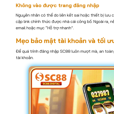
Không vào được trang đăng nhập
Nguyên nhân có thể do liên kết sai hoặc thiết bị lưu
cập link chính thức được nhà cái công bố. Ngoài ra, 
email hoặc mục “Hỗ trợ nhanh”.
Mẹo bảo mật tài khoản và tối 
Để quá trình đăng nhập SC88 luôn mượt mà, an toàn, 
tài khoản.