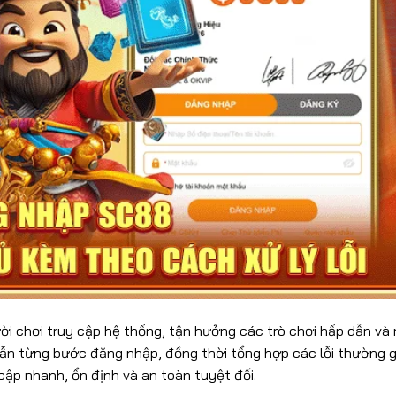
ời chơi truy cập hệ thống, tận hưởng các trò chơi hấp dẫn và
ẫn từng bước đăng nhập, đồng thời tổng hợp các lỗi thường 
 cập nhanh, ổn định và an toàn tuyệt đối.