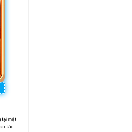
 lại mật
hao tác