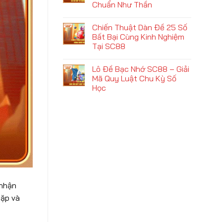
Chuẩn Như Thần
Chiến Thuật Dàn Đề 25 Số
Bất Bại Cùng Kinh Nghiệm
Tại SC88
Lô Đề Bạc Nhớ SC88 – Giải
Mã Quy Luật Chu Kỳ Số
Học
 nhận
gặp và