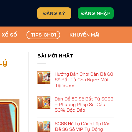
ĐĂNG KÝ
ĐĂNG NHẬP
XỔ SỐ
TIPS CHƠI
KHUYẾN MÃI
BÀI MỚI NHẤT
Lý
Hướng Dẫn Chơi Dàn Đề 60
Số Bất Tử Cho Người Mới
Tại SC88
Dàn Đề 50 Số Bất Tử SC88
– Phương Pháp Soi Cầu
50% Độc Đáo
SC88 Hé Lộ Cách Lập Dàn
Đề 36 Số VIP Tự Động