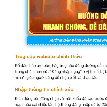
HƯỚNG DẪN ĐĂNG NHẬP SC88 NHA
Truy cập website chính thức
Để đảm bảo an toàn, hãy truy cập đúng đường dẫn chí
trang chủ, chọn nút “Đăng nhập ngay” ở vị trí nổi bật.
minh”, giúp người dùng dễ nhận biết và thao tác.
Nhập thông tin chính xác
Điền đúng tên đăng nhập và mật khẩu đã tạo trước đó
hợp nhập sai nhiều lần, hệ thống đăng nhập sẽ tự động