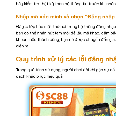
hãy kiểm tra thật kỹ toàn bộ thông tin trước khi nhấn
Nhập mã xác minh và chọn “Đăng nhập
Đây là lớp bảo mật thứ hai trong hệ thống đăng nhậ
bạn có thể nhấn nút làm mới để lấy mã khác, đảm bảo
khoản, nếu thành công, bạn sẽ được chuyển đến giao 
diễn ra.
Quy trình xử lý các lỗi đăng nh
Trong quá trình sử dụng, người chơi đôi khi gặp sự cố
cách khắc phục hiệu quả.