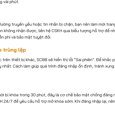
g vài phút.
ường truyền yếu hoặc tin nhắn bị chặn, bạn nên làm mới tran
vẫn không nhận được, liên hệ CSKH qua biểu tượng hỗ trợ để n
ễn phí và bảo mật tuyệt đối.
 trùng lặp
trên thiết bị khác, SC88 sẽ hiển thị lỗi “Sai phiên”. Để khắc 
uy nhất. Cách làm giúp quá trình đăng nhập ổn định, tránh xung
hời bị khóa trong 30 phút, đây là cơ chế bảo mật chống đăng n
 24/7 để yêu cầu hỗ trợ mở khóa sớm. Khi đăng nhập lại, nên