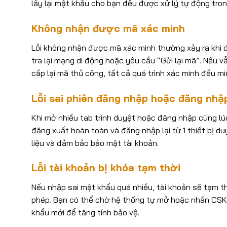
lấy lại mật khẩu cho bạn đều được xử lý tự động tron
Không nhận được mã xác minh
Lỗi không nhận được mã xác minh thường xảy ra khi đ
tra lại mạng di động hoặc yêu cầu “Gửi lại mã”. Nếu 
cấp lại mã thủ công, tất cả quá trình xác minh đều mi
Lỗi sai phiên đăng nhập hoặc đăng nhập
Khi mở nhiều tab trình duyệt hoặc đăng nhập cùng lúc 
đăng xuất hoàn toàn và đăng nhập lại từ 1 thiết bị d
liệu và đảm bảo bảo mật tài khoản.
Lỗi tài khoản bị khóa tạm thời
Nếu nhập sai mật khẩu quá nhiều, tài khoản sẽ tạm t
phép. Bạn có thể chờ hệ thống tự mở hoặc nhấn CSKH
khẩu mới để tăng tính bảo vệ.