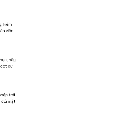
g, kiểm
hân viên
phục, hãy
 đột dữ
hập trái
 đổi mật