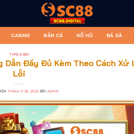
CASINO
BẮN CÁ
NỔ HŨ
ĐÁ GÀ
TIPS CHƠI
 Dẫn Đầy Đủ Kèm Theo Cách Xử 
Lỗi
TRÊN
THÁNG 11 29, 2025
BỞI
ADMIN