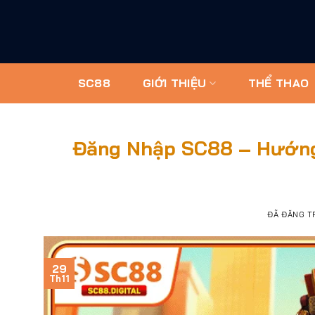
Chuyển
đến
nội
dung
SC88
GIỚI THIỆU
THỂ THAO
Đăng Nhập SC88 – Hướng
ĐÃ ĐĂNG 
29
Th11