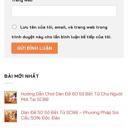
Trang web
Lưu tên của tôi, email, và trang web trong
trình duyệt này cho lần bình luận kế tiếp của tôi.
BÀI MỚI NHẤT
Hướng Dẫn Chơi Dàn Đề 60 Số Bất Tử Cho Người
Mới Tại SC88
Dàn Đề 50 Số Bất Tử SC88 – Phương Pháp Soi
Cầu 50% Độc Đáo