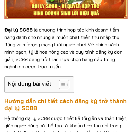
Đại lý SC88
là chương trình hợp tác kinh doanh tiềm
năng dành cho những ai muốn phát triển thu nhập thụ
động và mở rộng mạng lưới người chơi. Với chính sách
minh bạch, tỷ lệ hoa hồng cao và quy trình đăng ký đơn
giản, SC88 đang trở thành lựa chọn hàng đầu trong
ngành cá cược trực tuyến.
Nội dung bài viết
Hướng dẫn chi tiết cách đăng ký trở thành
đại lý SC88
Hệ thống đại lý SC88 được thiết kế tối giản và thân thiện,
giúp người dùng có thể tạo tài khoản hợp tác chỉ trong