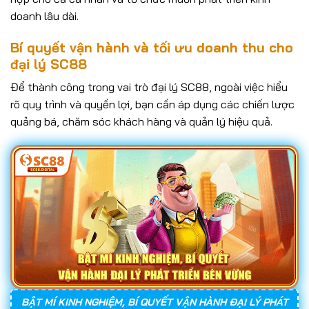
doanh lâu dài.
Bí quyết vận hành và tối ưu doanh thu cho
đại lý SC88
Để thành công trong vai trò đại lý SC88, ngoài việc hiểu
rõ quy trình và quyền lợi, bạn cần áp dụng các chiến lược
quảng bá, chăm sóc khách hàng và quản lý hiệu quả.
BẬT MÍ KINH NGHIỆM, BÍ QUYẾT VẬN HÀNH ĐẠI LÝ PHÁT