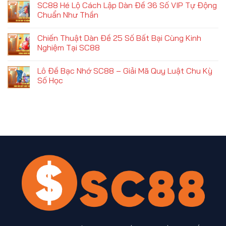
SC88 Hé Lộ Cách Lập Dàn Đề 36 Số VIP Tự Động
Chuẩn Như Thần
Chiến Thuật Dàn Đề 25 Số Bất Bại Cùng Kinh
Nghiệm Tại SC88
Lô Đề Bạc Nhớ SC88 – Giải Mã Quy Luật Chu Kỳ
Số Học