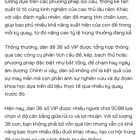
lưỡng dựa trên các phương pháp soi cầu, thống kê tần
suất lô tô cùng kinh nghiệm của cao thủ lâu năm. Khác
với việc đánh ngẫu nhiên, dàn đề mang tính chiến lược,
giúp bao phủ nhiều khả năng xuất hiện của con đề trong
mỗi kỳ quay, từ đó nâng cao tỷ lệ trúng thưởng đáng kể.
Thông thường, dàn đề 36 số VIP được tổng hợp thông
qua các công cụ phân tích cầu đề, kép, bạch thủ hoặc
phương pháp đặc biệt như bắt tổng, đề chạm hay ngày
âm dương. Chính vì vậy, dàn số không chỉ là kết quả của
sự may mắn mà còn phản ánh sự nghiên cứu và dự đoán
khoa học dựa trên dữ liệu thực tế qua nhiều kỳ quay
trước đó.
Hiện nay, dàn 36 số VIP được nhiều người chơi SC88 lựa
chọn vì độ cân bằng giữa rủi ro và lợi nhuận. Với số lượng
36 con, bạn không phải bỏ vốn quá lớn nhưng vẫn có khả
năng bao trùm nhiều đầu đuôi khác nhau, tạo cơ hội trúng
đề cao hơn so với cách đánh truyền thống.