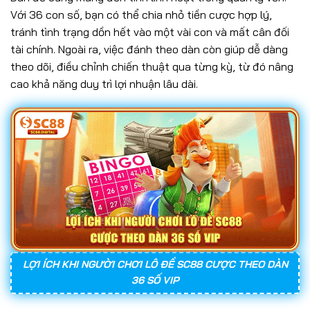
Với 36 con số, bạn có thể chia nhỏ tiền cược hợp lý,
tránh tình trạng dồn hết vào một vài con và mất cân đối
tài chính. Ngoài ra, việc đánh theo dàn còn giúp dễ dàng
theo dõi, điều chỉnh chiến thuật qua từng kỳ, từ đó nâng
cao khả năng duy trì lợi nhuận lâu dài.
LỢI ÍCH KHI NGƯỜI CHƠI LÔ ĐỀ SC88 CƯỢC THEO DÀN
36 SỐ VIP