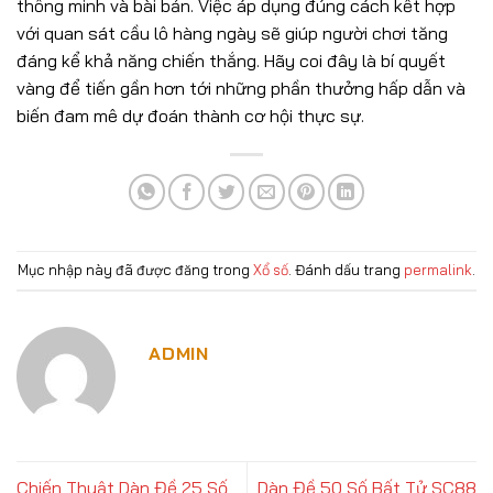
thông minh và bài bản. Việc áp dụng đúng cách kết hợp
với quan sát cầu lô hàng ngày sẽ giúp người chơi tăng
đáng kể khả năng chiến thắng. Hãy coi đây là bí quyết
vàng để tiến gần hơn tới những phần thưởng hấp dẫn và
biến đam mê dự đoán thành cơ hội thực sự.
Mục nhập này đã được đăng trong
Xổ số
. Đánh dấu trang
permalink
.
ADMIN
Chiến Thuật Dàn Đề 25 Số
Dàn Đề 50 Số Bất Tử SC88