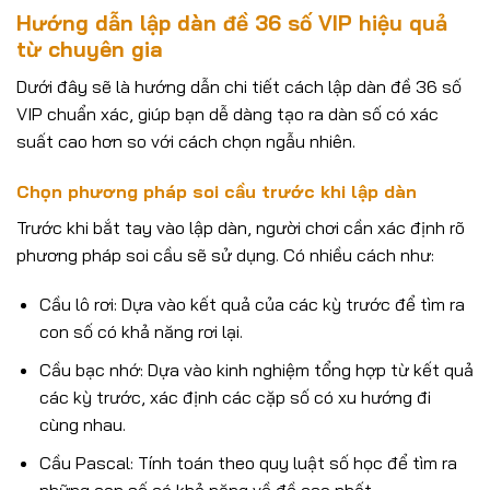
Hướng dẫn lập dàn đề 36 số VIP hiệu quả
từ chuyên gia
Dưới đây sẽ là hướng dẫn chi tiết cách lập dàn đề 36 số
VIP chuẩn xác, giúp bạn dễ dàng tạo ra dàn số có xác
suất cao hơn so với cách chọn ngẫu nhiên.
Chọn phương pháp soi cầu trước khi lập dàn
Trước khi bắt tay vào lập dàn, người chơi cần xác định rõ
phương pháp soi cầu sẽ sử dụng. Có nhiều cách như:
Cầu lô rơi: Dựa vào kết quả của các kỳ trước để tìm ra
con số có khả năng rơi lại.
Cầu bạc nhớ: Dựa vào kinh nghiệm tổng hợp từ kết quả
các kỳ trước, xác định các cặp số có xu hướng đi
cùng nhau.
Cầu Pascal: Tính toán theo quy luật số học để tìm ra
những con số có khả năng về đề cao nhất.