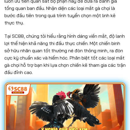
luôn ưu tiên quan sát bộ phận này để đưa ra đánh giá
tổng quan ban đầu. Nhận diện các loại mắt gà chọi là
bước đầu tiên trong quá trình tuyển chọn một linh kê
thực thụ.
Tại SC88, chúng tôi hiểu rằng hình dáng viền mắt, độ lanh
lợi thể hiện khả năng thi đấu thực chiến. Một chiến binh
sở hữu nhãn quan tốt thường né đòn thông minh, ra đòn
cực kỳ chuẩn xác và hiểm hóc. Phân biệt tốt các loại mắt
gà chọi hỗ trợ bạn khi lựa chọn chiến kê tham gia các trận
đấu đỉnh cao.