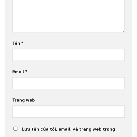
Tên
*
Email
*
Trang web
Lưu tên của tôi, email, và trang web trong