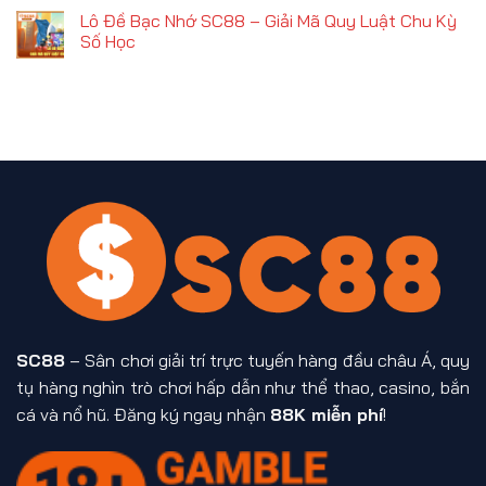
Lô Đề Bạc Nhớ SC88 – Giải Mã Quy Luật Chu Kỳ
Số Học
SC88
– Sân chơi giải trí trực tuyến hàng đầu châu Á, quy
tụ hàng nghìn trò chơi hấp dẫn như thể thao, casino, bắn
cá và nổ hũ. Đăng ký ngay nhận
88K miễn phí
!