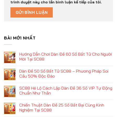
trình duyệt này cho lần bình luận kế tiếp của tôi.
BÀI MỚI NHẤT
Hướng Dẫn Chơi Dàn Đề 60 Số Bất Tử Cho Người
Mới Tại SC88
Dàn Đề 50 Số Bất Tử SC88 – Phương Pháp Soi
Cầu 50% Độc Đáo
SC88 Hé Lộ Cách Lập Dàn Đề 36 Số VIP Tự Động
Chuẩn Như Thần
Chiến Thuật Dàn Đề 25 Số Bất Bại Cùng Kinh
Nghiệm Tại SC88