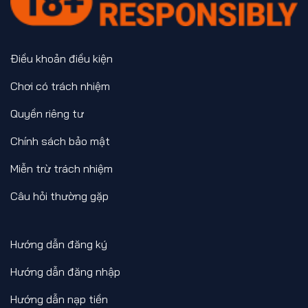
Điều khoản điều kiện
Chơi có trách nhiệm
Quyền riêng tư
Chính sách bảo mật
Miễn trừ trách nhiệm
Câu hỏi thường gặp
Hướng dẫn đăng ký
Hướng dẫn đăng nhập
Hướng dẫn nạp tiền