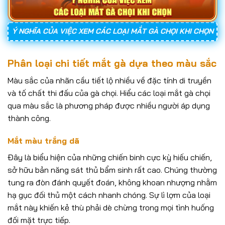
Ý NGHĨA CỦA VIỆC XEM CÁC LOẠI MẮT GÀ CHỌI KHI CHỌN
Phân loại chi tiết mắt gà dựa theo màu sắc
Màu sắc của nhãn cầu tiết lộ nhiều về đặc tính di truyền
và tố chất thi đấu của gà chọi. Hiểu các loại mắt gà chọi
qua màu sắc là phương pháp được nhiều người áp dụng
thành công.
Mắt màu trắng dã
Đây là biểu hiện của những chiến binh cực kỳ hiếu chiến,
sở hữu bản năng sát thủ bẩm sinh rất cao. Chúng thường
tung ra đòn đánh quyết đoán, không khoan nhượng nhằm
hạ gục đối thủ một cách nhanh chóng. Sự lì lợm của loại
mắt này khiến kẻ thù phải dè chừng trong mọi tình huống
đối mặt trực tiếp.