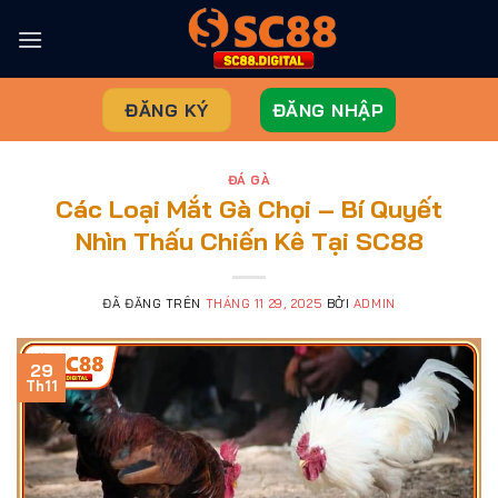
Chuyển
đến
nội
dung
ĐĂNG KÝ
ĐĂNG NHẬP
ĐÁ GÀ
Các Loại Mắt Gà Chọi – Bí Quyết
Nhìn Thấu Chiến Kê Tại SC88
ĐÃ ĐĂNG TRÊN
THÁNG 11 29, 2025
BỞI
ADMIN
29
Th11