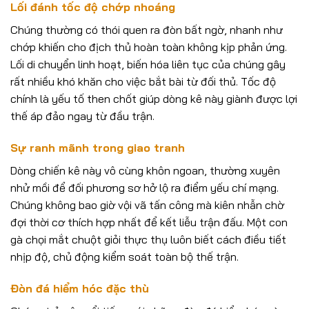
Lối đánh tốc độ chớp nhoáng
Chúng thường có thói quen ra đòn bất ngờ, nhanh như
chớp khiến cho địch thủ hoàn toàn không kịp phản ứng.
Lối di chuyển linh hoạt, biến hóa liên tục của chúng gây
rất nhiều khó khăn cho việc bắt bài từ đối thủ. Tốc độ
chính là yếu tố then chốt giúp dòng kê này giành được lợi
thế áp đảo ngay từ đầu trận.
Sự ranh mãnh trong giao tranh
Dòng chiến kê này vô cùng khôn ngoan, thường xuyên
nhử mồi để đối phương sơ hở lộ ra điểm yếu chí mạng.
Chúng không bao giờ vội vã tấn công mà kiên nhẫn chờ
đợi thời cơ thích hợp nhất để kết liễu trận đấu. Một con
gà chọi mắt chuột giỏi thực thụ luôn biết cách điều tiết
nhịp độ, chủ động kiểm soát toàn bộ thế trận.
Đòn đá hiểm hóc đặc thù