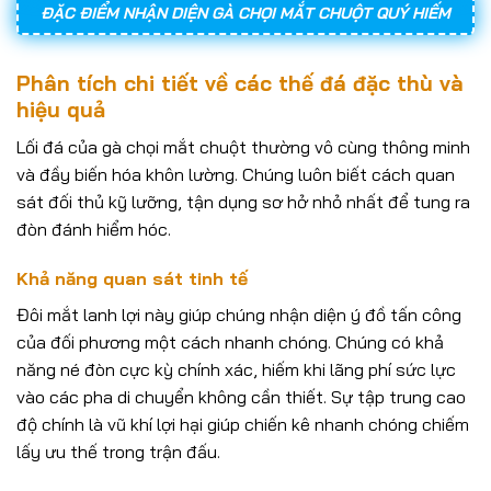
ĐẶC ĐIỂM NHẬN DIỆN GÀ CHỌI MẮT CHUỘT QUÝ HIẾM
Phân tích chi tiết về các thế đá đặc thù và
hiệu quả
Lối đá của gà chọi mắt chuột thường vô cùng thông minh
và đầy biến hóa khôn lường. Chúng luôn biết cách quan
sát đối thủ kỹ lưỡng, tận dụng sơ hở nhỏ nhất để tung ra
đòn đánh hiểm hóc.
Khả năng quan sát tinh tế
Đôi mắt lanh lợi này giúp chúng nhận diện ý đồ tấn công
của đối phương một cách nhanh chóng. Chúng có khả
năng né đòn cực kỳ chính xác, hiếm khi lãng phí sức lực
vào các pha di chuyển không cần thiết. Sự tập trung cao
độ chính là vũ khí lợi hại giúp chiến kê nhanh chóng chiếm
lấy ưu thế trong trận đấu.