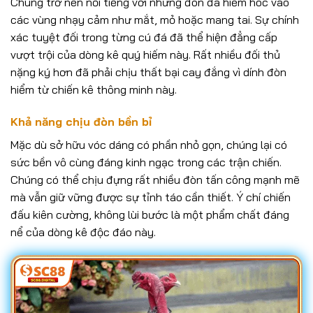
Chúng trở nên nổi tiếng với những đòn đá hiểm hóc vào
các vùng nhạy cảm như mắt, mỏ hoặc mang tai. Sự chính
xác tuyệt đối trong từng cú đá đã thể hiện đẳng cấp
vượt trội của dòng kê quý hiếm này. Rất nhiều đối thủ
nặng ký hơn đã phải chịu thất bại cay đắng vì dính đòn
hiểm từ chiến kê thông minh này.
Khả năng chịu đòn bền bỉ
Mặc dù sở hữu vóc dáng có phần nhỏ gọn, chúng lại có
sức bền vô cùng đáng kinh ngạc trong các trận chiến.
Chúng có thể chịu đựng rất nhiều đòn tấn công mạnh mẽ
mà vẫn giữ vững được sự tỉnh táo cần thiết. Ý chí chiến
đấu kiên cường, không lùi bước là một phẩm chất đáng
nể của dòng kê độc đáo này.