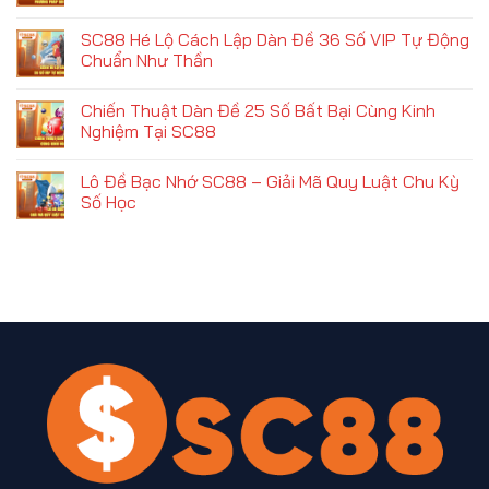
SC88 Hé Lộ Cách Lập Dàn Đề 36 Số VIP Tự Động
Chuẩn Như Thần
Chiến Thuật Dàn Đề 25 Số Bất Bại Cùng Kinh
Nghiệm Tại SC88
Lô Đề Bạc Nhớ SC88 – Giải Mã Quy Luật Chu Kỳ
Số Học