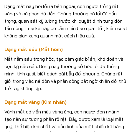
Dạng mắt này hơi lồi ra bên ngoài, con ngươi trông rất
sáng và có phần dữ dằn. Chúng thường có lối đá cẩn
trọng, quan sát kỹ lưỡng trước khi quyết định tung đòn
tấn công. Loại kê này có tầm nhìn bao quát tốt, kiểm soát
không gian xung quanh một cách hiệu quả.
Dạng mắt sâu (Mắt hõm)
Mắt nằm sâu trong hốc, tạo cảm giác bí ẩn, khó đoán và
cực kỳ sắc sảo. Dòng này thường sở hữu lối đá thông
minh, tinh quái, biết cách gài bẫy đối phương. Chúng rất
giỏi trong việc né đòn và phản công bất ngờ khiến đối thủ
trở tay không kịp.
Dạng mắt vàng (Kim nhãn)
Vành mắt có viền màu vàng óng, con ngươi đen nhánh
tạo nên sự tương phản rõ rệt. Đây được xem là loại mắt
quý, thể hiện khí chất và bản lĩnh của một chiến kê hàng