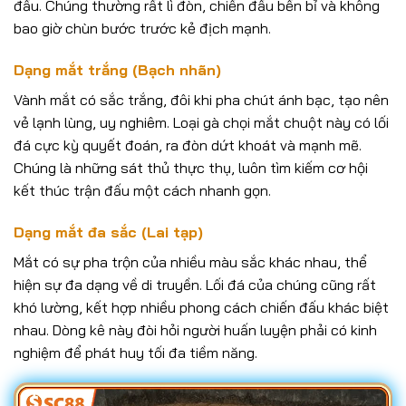
đầu. Chúng thường rất lì đòn, chiến đấu bền bỉ và không
bao giờ chùn bước trước kẻ địch mạnh.
Dạng mắt trắng (Bạch nhãn)
Vành mắt có sắc trắng, đôi khi pha chút ánh bạc, tạo nên
vẻ lạnh lùng, uy nghiêm. Loại gà chọi mắt chuột này có lối
đá cực kỳ quyết đoán, ra đòn dứt khoát và mạnh mẽ.
Chúng là những sát thủ thực thụ, luôn tìm kiếm cơ hội
kết thúc trận đấu một cách nhanh gọn.
Dạng mắt đa sắc (Lai tạp)
Mắt có sự pha trộn của nhiều màu sắc khác nhau, thể
hiện sự đa dạng về di truyền. Lối đá của chúng cũng rất
khó lường, kết hợp nhiều phong cách chiến đấu khác biệt
nhau. Dòng kê này đòi hỏi người huấn luyện phải có kinh
nghiệm để phát huy tối đa tiềm năng.