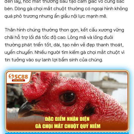
đen láy, hốc mắt thường sâu tạo cảm giác vô cùng sắc
bén. Dòng gà chọi mắt chuột thường có ngoại hình không
quá phô trương nhưng ẩn giấu nội lực mạnh mẽ.
Thân hình chúng thường thon gọn, kết cấu xương vững
chãi hỗ trợ lối đá tốc độ cao. Lông mã và lông đuôi
thường phát triển tốt, dài, tạo nên vẻ đẹp thanh thoát,
uyển chuyển. Nhiều người tìm kiếm gà chọi mắt chuột vì
tin tưởng vào sự lanh lợi bẩm sinh của chúng.