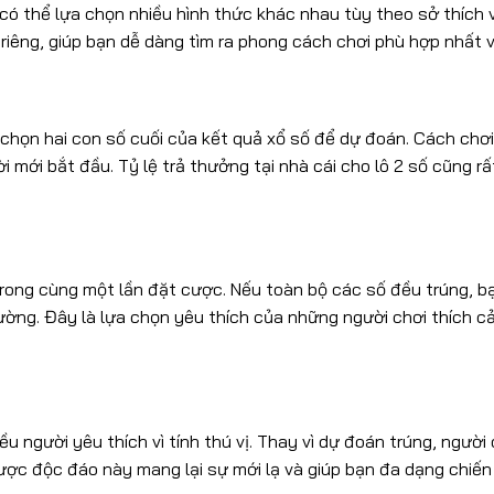
có thể lựa chọn nhiều hình thức khác nhau tùy theo sở thích 
 riêng, giúp bạn dễ dàng tìm ra phong cách chơi phù hợp nhất v
 chọn hai con số cuối của kết quả xổ số để dự đoán. Cách chơ
i mới bắt đầu. Tỷ lệ trả thưởng tại nhà cái cho lô 2 số cũng r
trong cùng một lần đặt cược. Nếu toàn bộ các số đều trúng, b
ường. Đây là lựa chọn yêu thích của những người chơi thích c
ều người yêu thích vì tính thú vị. Thay vì dự đoán trúng, người
ược độc đáo này mang lại sự mới lạ và giúp bạn đa dạng chiến