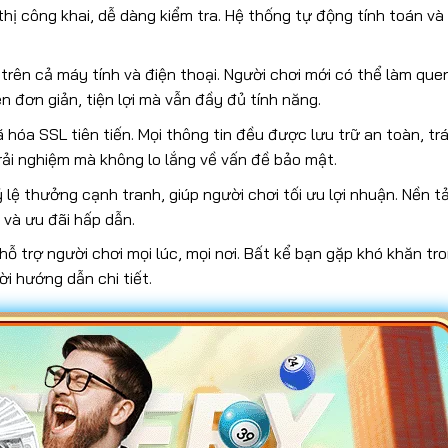
 thị công khai, dễ dàng kiểm tra. Hệ thống tự động tính toán v
 trên cả máy tính và điện thoại. Người chơi mới có thể làm que
ên đơn giản, tiện lợi mà vẫn đầy đủ tính năng.
hóa SSL tiên tiến. Mọi thông tin đều được lưu trữ an toàn, trá
trải nghiệm mà không lo lắng về vấn đề bảo mật.
 lệ thưởng cạnh tranh, giúp người chơi tối ưu lợi nhuận. Nền t
 và ưu đãi hấp dẫn.
ỗ trợ người chơi mọi lúc, mọi nơi. Bất kể bạn gặp khó khăn tro
i hướng dẫn chi tiết.