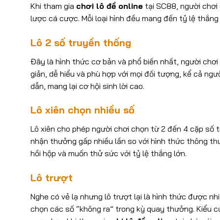
Khi tham gia
chơi lô đề online
tại SC88, người chơi 
lược cá cược. Mỗi loại hình đều mang đến tỷ lệ thắng
Lô 2 số truyền thống
Đây là hình thức cơ bản và phổ biến nhất, người chơi
giản, dễ hiểu và phù hợp với mọi đối tượng, kể cả ngườ
dẫn, mang lại cơ hội sinh lời cao.
Lô xiên chọn nhiều số
Lô xiên cho phép người chơi chọn từ 2 đến 4 cặp số 
nhận thưởng gấp nhiều lần so với hình thức thông th
hồi hộp và muốn thử sức với tỷ lệ thắng lớn.
Lô trượt
Nghe có vẻ lạ nhưng lô trượt lại là hình thức được nhi
chọn các số “không ra” trong kỳ quay thưởng. Kiểu c