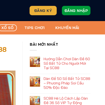
ĐĂNG KÝ
ĐĂNG NHẬP
XỔ SỐ
TIPS CHƠI
KHUYẾN MÃI
BÀI MỚI NHẤT
88
Hướng Dẫn Chơi Dàn Đề 60
Số Bất Tử Cho Người Mới
Tại SC88
Dàn Đề 50 Số Bất Tử SC88
– Phương Pháp Soi Cầu
50% Độc Đáo
SC88 Hé Lộ Cách Lập Dàn
Đề 36 Số VIP Tự Động