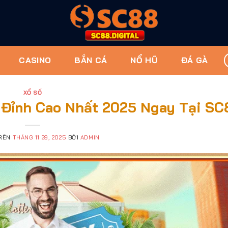
CASINO
BẮN CÁ
NỔ HŨ
ĐÁ GÀ
XỔ SỐ
 Đỉnh Cao Nhất 2025 Ngay Tại SC
TRÊN
THÁNG 11 29, 2025
BỞI
ADMIN