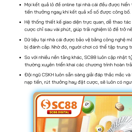
Mọi kết quả lô đề online tại nhà cái đều được hiển
tiền thưởng ngay khi kết quả xổ số được công bố.
Hệ thống thiết kế giao diện trực quan, dễ thao tác
cược chỉ sau vài phút, giúp trải nghiệm lô đề trở n
Dữ liệu tại nhà cái được bảo vệ bằng công nghệ mã 
bị đánh cắp. Nhờ đó, người chơi có thể tập trung 
So với nhiều nền tảng khác, SC88 luôn cập nhật tỷ
thường xuyên triển khai các chương trình hoàn trả
Đội ngũ CSKH luôn sẵn sàng giải đáp thắc mắc và h
nạp tiền, rút thưởng hay đặt cược, sẽ luôn có ngườ