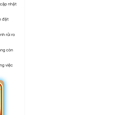
à cập nhật
n đặt
nh rủi ro
ảng còn
ng việc