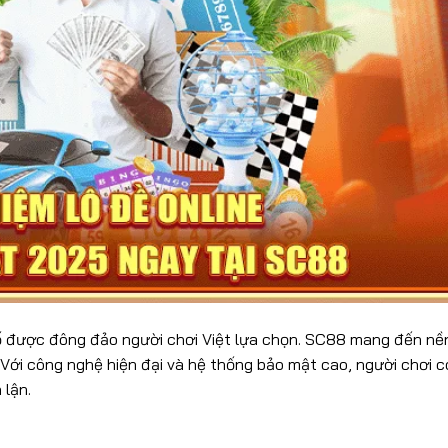
số được đông đảo người chơi Việt lựa chọn. SC88 mang đến nền
 Với công nghệ hiện đại và hệ thống bảo mật cao, người chơi c
 lận.