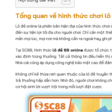
Tổng quan về hình thức chơi lô
Lô đề online là phiên bản hiện đại của hình thức chơ
đến sự tiện lợi tối đa cho người chơi. Chỉ cần một th
mắn mọi lúc, mọi nơi mà không cần ra ngoài hay ghi p
Tại SC88, hình thức
lô đề 88 online
được tổ chức th
xác định trúng thưởng. Tất cả thông tin đều hiển thị 
Nhà cái cũng áp dụng công nghệ bảo mật cao để đảm b
Không chỉ kế thừa nét quen thuộc của lô đề truyền thố
trả thưởng hấp dẫn hơn. Nhờ đó, người chơi không c
cơ hội sinh lời vượt trội trong mỗi lượt đặt cược.