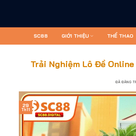
Chuyển
đến
nội
dung
SC88
GIỚI THIỆU
THỂ THAO
Trải Nghiệm Lô Đề Online
ĐÃ ĐĂNG 
29
Th11