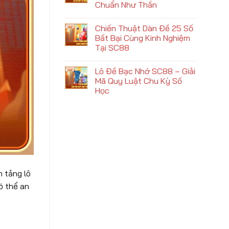
Chuẩn Như Thần
Chiến Thuật Dàn Đề 25 Số
Bất Bại Cùng Kinh Nghiệm
Tại SC88
Lô Đề Bạc Nhớ SC88 – Giải
Mã Quy Luật Chu Kỳ Số
Học
 tảng lô
ó thể an