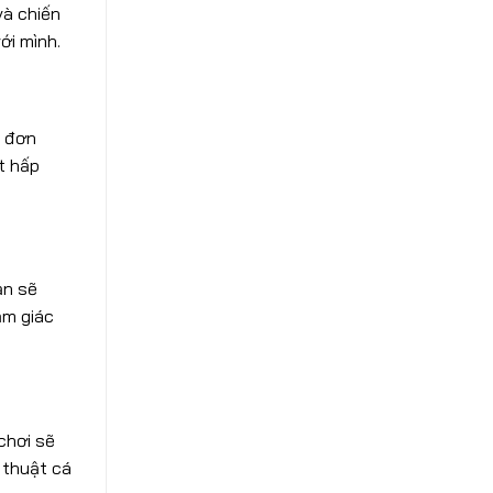
và chiến
ới mình.
i đơn
ất hấp
ạn sẽ
ảm giác
 chơi sẽ
 thuật cá