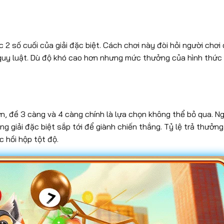
2 số cuối của giải đặc biệt. Cách chơi này đòi hỏi người chơi
 quy luật. Dù độ khó cao hơn nhưng mức thưởng của hình thức
ớn, đề 3 càng và 4 càng chính là lựa chọn không thể bỏ qua. N
g giải đặc biệt sắp tới để giành chiến thắng. Tỷ lệ trả thưởng
c hồi hộp tột độ.