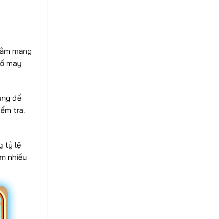
nhằm mang
 số may
ùng để
iểm tra.
 tỷ lệ
êm nhiều