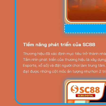
Tiềm năng phát triển của SC88
Thương hiệu đã xác định mục tiêu trở thành nhà
Tầm nhìn phát triển của thương hiệu là xây dựng 
Esports, xổ số) và đặt người chơi làm trung tâm
đạt được những cột mốc ấn tượng như hơn 2 tri