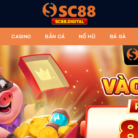
CASINO
BẮN CÁ
NỔ HŨ
ĐÁ GÀ