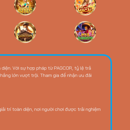
 diện. Với sự hợp pháp từ PAGCOR, tỷ lệ trả
hắng lớn vượt trội. Tham gia để nhận ưu đãi
i trí toàn diện, nơi người chơi được trải nghiệm