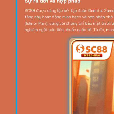
Sự ra đời và hợp pháp
SC88 được sáng lập bởi tập đoàn Oriental Game 
tảng này hoạt động minh bạch và hợp pháp nhờ v
(Isle of Man), cùng với chứng chỉ bảo mật GeoTr
nghiêm ngặt các tiêu chuẩn quốc tế. Từ đó, mang