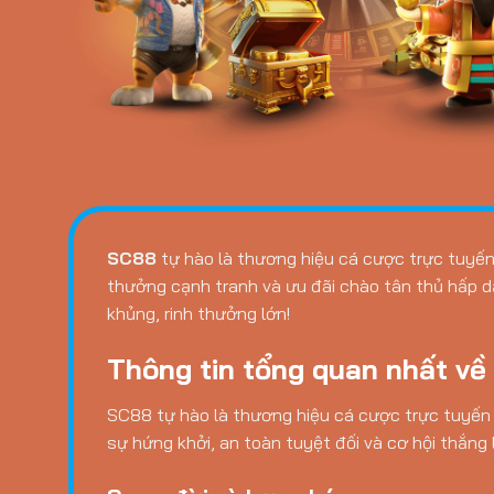
SC88
tự hào là thương hiệu cá cược trực tuyến
thưởng cạnh tranh và ưu đãi chào tân thủ hấp dẫ
khủng, rinh thưởng lớn!
Thông tin tổng quan nhất v
SC88 tự hào là thương hiệu cá cược trực tuyến h
sự hứng khởi, an toàn tuyệt đối và cơ hội thắng 